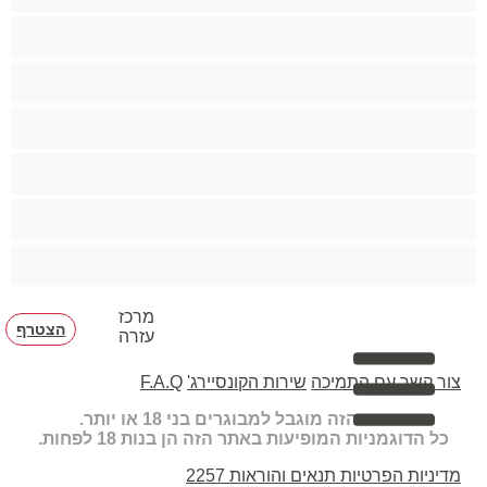
קטנטונת
שחרחורת
שיעבוד
שפריץ
שרירים
תחת גדול
מרכז
הצטרף
עזרה
צור קשר עם התמיכה
שירות הקונסיירג'
F.A.Q
האתר הזה מוגבל למבוגרים בני 18 או יותר.
כל הדוגמניות המופיעות באתר הזה הן בנות 18 לפחות.
מדיניות הפרטיות
תנאים והוראות
2257