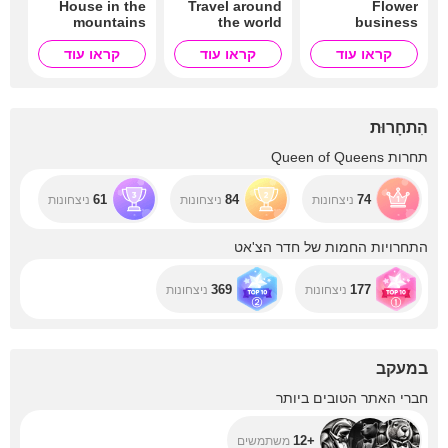
House in the
Travel around
Flower
mountains
the world
business
קראו עוד
קראו עוד
קראו עוד
הִתחָרוּת
תחרות Queen of Queens
61
84
74
ניצחונות
ניצחונות
ניצחונות
התחרויות החמות של חדר הצ'אט
369
177
ניצחונות
ניצחונות
במעקב
+12
חברי האתר הטובים ביותר
+12
משתמשים