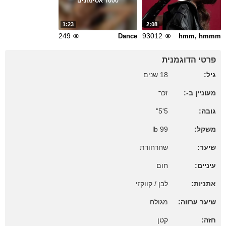
1000 אסימונים
1:23
2:08
249
93012
Dance
hmm, hmmm
פרטי הדוגמנית
גיל:
18 שנים
מעוניין ב-:
זכר
גובה:
5'5"
משקל:
99 lb
שיער:
שחרחורת
עיניים:
חום
אתניות:
לבן / קווקזי
שיער ערווה:
מגולח
חזה:
קטן