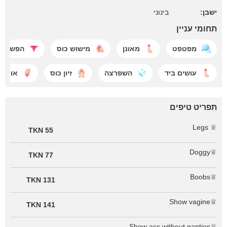
ישבן:
בינוני
תחומי עניין
מפטפט
מאונן
מישוש כוס
הפשטה
עושים ביד
השפרצה
זיון כוס
אוננות
תפריט טיפים
♕ Legs
55 TKN
♕Doggy
77 TKN
♕Boobs
131 TKN
♕Show vagine
141 TKN
♕Show ass without panties