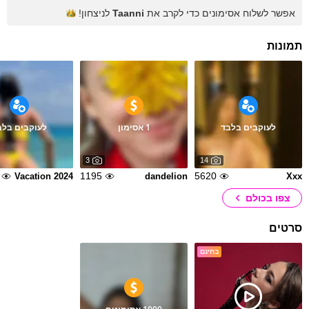
אפשר לשלוח אסימונים כדי לקרב את
Taanni
לניצחון!
תמונות
לעוקבים בלבד
1 אסימון
לעוקבים בלב
3
14
1195
5620
Vacation 2024
dandelion
Xxx
צפו בכולם
סרטים
בחינם