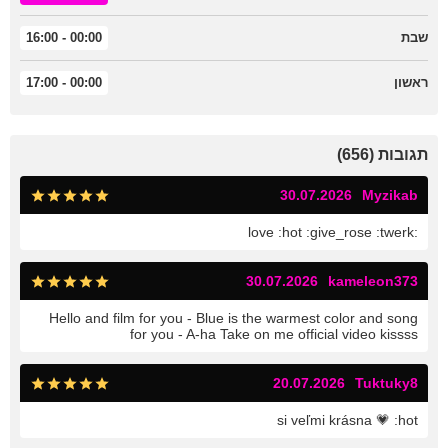
שבת
00:00 - 16:00
ראשון
00:00 - 17:00
תגובות (656)
30.07.2026
Myzikab
:love :hot :give_rose :twerk
30.07.2026
kameleon373
Hello and film for you - Blue is the warmest color and song
for you - A-ha Take on me official video kissss
20.07.2026
Tuktuky8
si veľmi krásna 💗 :hot